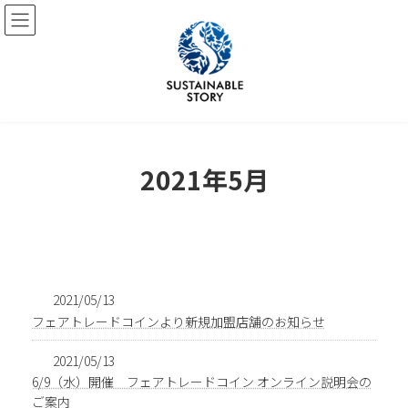
コ
ナ
ン
ビ
テ
ゲ
ン
ー
ツ
シ
へ
ョ
ス
ン
キ
に
ッ
移
2021年5月
プ
動
2021/05/13
フェアトレードコインより新規加盟店舗のお知らせ
2021/05/13
6/9（水）開催 フェアトレードコイン オンライン説明会の
ご案内