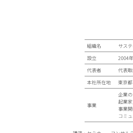
組織名
サスティ
設立
2004
代表者
代表
本社所在地
東京都
企業の
起業家
事業
事業開
コミュ