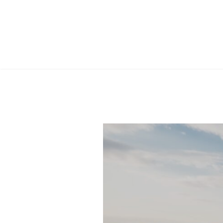
コ
ナ
ン
ビ
テ
ゲ
ン
ー
ツ
シ
へ
ョ
ス
ン
キ
に
ッ
移
プ
動