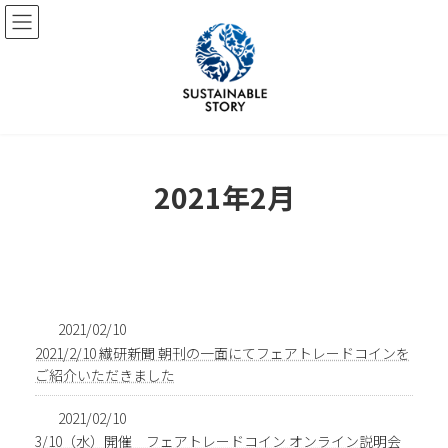
コ
ナ
ン
ビ
テ
ゲ
ン
ー
ツ
シ
へ
ョ
ス
ン
キ
に
ッ
移
2021年2月
プ
動
2021/02/10
2021/2/10 繊研新聞 朝刊の一面にてフェアトレードコインを
ご紹介いただきました
2021/02/10
3/10（水）開催 フェアトレードコイン オンライン説明会